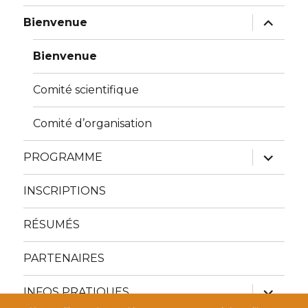
ouvrir
Bienvenue
le
sous-
menu
Bienvenue
Comité scientifique
Comité d’organisation
ouvrir
PROGRAMME
le
sous-
menu
INSCRIPTIONS
RÉSUMÉS
PARTENAIRES
ouvrir
INFOS PRATIQUES
le