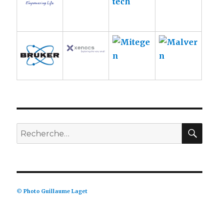
RE
Recherche
pour :
© Photo Guillaume Laget